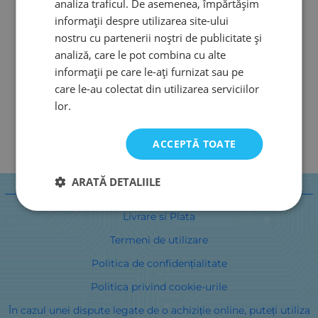
analiza traficul. De asemenea, împărtășim
informații despre utilizarea site-ului
nostru cu partenerii noștri de publicitate și
analiză, care le pot combina cu alte
informații pe care le-ați furnizat sau pe
care le-au colectat din utilizarea serviciilor
lor.
ACCEPTĂ TOATE
ARATĂ DETALIILE
informații
Livrare si Plata
Termeni de utilizare
Politica de confidențialitate
Politica privind cookie-urile
În cazul unei dispute legate de o achiziție online, puteți utiliza