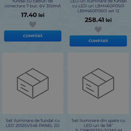
fundal cu cabluri de
LED-uri Iluminare de fundal
conectare 7 buc. 6V 350mA
cu LED-uri LBM460P0501
LBM460P0601 set 12
17.40
lei
258.41
lei
CUMPĂRĂ
CUMPĂRĂ
Set iluminare de fundal cu
Set iluminare din spate cu
LED 2012SVS46 PANEL 2D
LED-uri de 58”
JL.D58051330-202AS-M