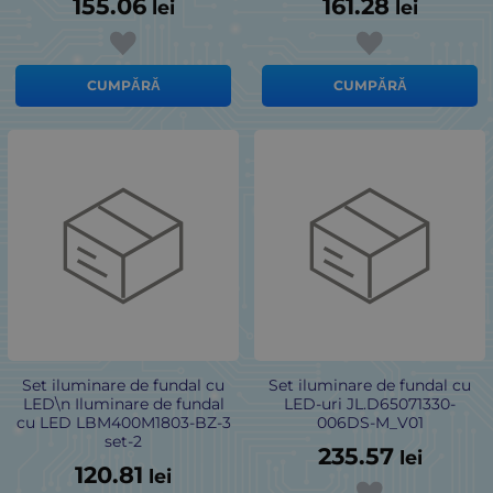
155.06
161.28
lei
lei
CUMPĂRĂ
CUMPĂRĂ
Set iluminare de fundal cu
Set iluminare de fundal cu
LED\n Iluminare de fundal
LED-uri JL.D65071330-
cu LED LBM400M1803-BZ-3
006DS-M_V01
set-2
235.57
lei
120.81
lei