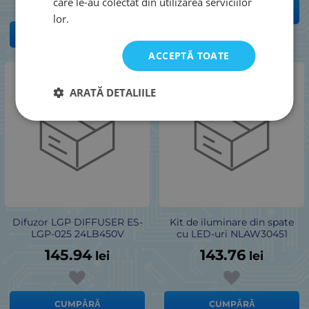
care le-au colectat din utilizarea serviciilor
CUMPĂRĂ
lor.
CUMPĂRĂ
ACCEPTĂ TOATE
ARATĂ DETALIILE
Difuzor LGP DIFFUSER ES-
Kit de iluminare din spate
LGP-025 24LB450V
cu LED-uri NLAW30451
145.94
143.76
lei
lei
CUMPĂRĂ
CUMPĂRĂ