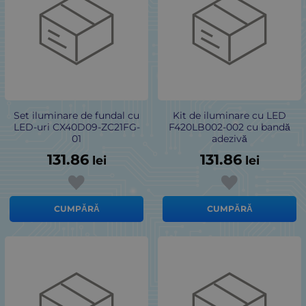
Set iluminare de fundal cu
Kit de iluminare cu LED
LED-uri CX40D09-ZC21FG-
F420LB002-002 cu bandă
01
adezivă
131.86
131.86
lei
lei
CUMPĂRĂ
CUMPĂRĂ