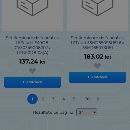
Set iluminare de fundal cu
Set iluminare de fundal cu
LED-uri LE49D8-
LED-uri 55HD550S3U51 6V
01/30349008202 /
55HD550Y3U51
LED50D8-03(A)
183.02
lei
137.24
lei
CUMPĂRĂ
CUMPĂRĂ
...
1
2
3
4
5
70
Rezultate pe pagină: