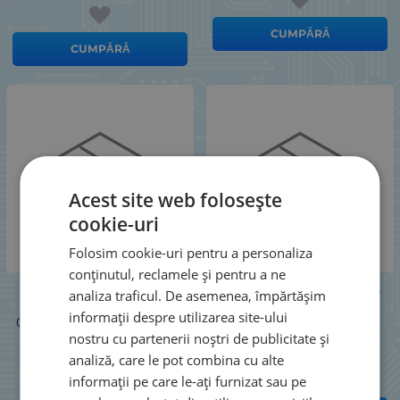
CUMPĂRĂ
CUMPĂRĂ
Acest site web folosește
cookie-uri
Folosim cookie-uri pentru a personaliza
conținutul, reclamele și pentru a ne
Bandă de diode pentru
Kit de iluminare din spate
analiza traficul. De asemenea, împărtășim
frigider V14225 SHKY
cu LED-uri 0Y55D12L-
informații despre utilizarea site-ului
008080842159 GMFL-4969
ZC21FG-01
nostru cu partenerii noștri de publicitate și
BCD-450W
212.32
lei
CQC14134104969
analiză, care le pot combina cu alte
24.77
lei
informații pe care le-ați furnizat sau pe