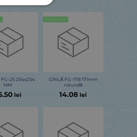
U
PRODUS NOU
FG-25 254x254
GRILĂ FG-17B 171mm
MM
rotundă
5.50
14.08
lei
lei