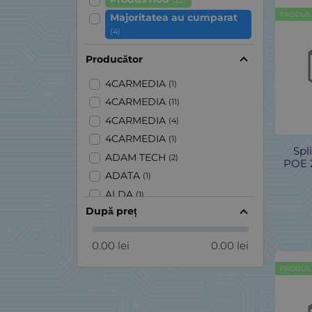
(22)
PRODUS
Majoritatea au cumparat
(4)
Producător
4CARMEDIA
(1)
4CARMEDIA
(11)
4CARMEDIA
(4)
4CARMEDIA
(1)
Spl
ADAM TECH
(2)
POE 
ADATA
(1)
ALDA
(1)
După preț
ALDA
(4)
ALDA
(2)
0.00 lei
0.00 lei
ALDA
(195)
ALDA
(1)
PRODUS
ALDA
(1)
ALDA
(3)