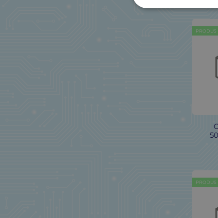
ANY BRAND
(1)
ANY BRAND
(1)
PRODUS
ANY BRAND
(3)
APC
(1)
APPLE
(1)
ARDUINO
(2)
ARTAR
(1)
ASSMANN
(1)
ASSMANN
(2)
G
ATD
(2)
5
ATD
(1)
ATD
(2)
AUO
(1)
AVD
(10)
PRODUS
AVD
(1)
AVD
(1)
BAILONG
(1)