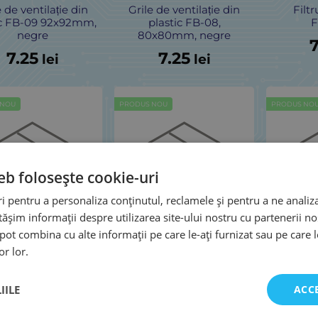
e de ventilație din
Grile de ventilație din
Filt
ic FB-09 92x92mm,
plastic FB-08,
F
negre
80x80mm, negre
7
7.25
7.25
lei
lei
 NOU
PRODUS NOU
PRODUS NO
eb folosește cookie-uri
 pentru a personaliza conținutul, reclamele și pentru a ne analiza
șim informații despre utilizarea site-ului nostru cu partenerii noș
e pot combina cu alte informații pe care le-ați furnizat sau pe care 
92 este un filtru
MFF-92 este un filtru
Gril
or lor.
talic / grilă de
metalic / grilă de
80x8
siguranță cu
siguranță cu
8
siunile de 92 × 92
dimensiunile de 80 × 80
IILE
ACC
mm
mm
7.25
7.25