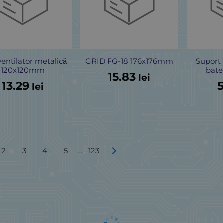
ventilator metalică
GRID FG-18 176x176mm
Suport 
120x120mm
bate
15.83
lei
13.29
5
lei
2
3
4
5
123
...