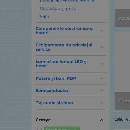
Cabluri și accesorii mobile
Conectori și prize
Fani
Acces
Componente electronice și
baterii
Echipamente de bricolaj si
service
Lumină de fundal LED și
benzi
Putere și bani PDP
Semiconductori
Conec
TV, audio și video
2950 Pr
Статус
Produs nou