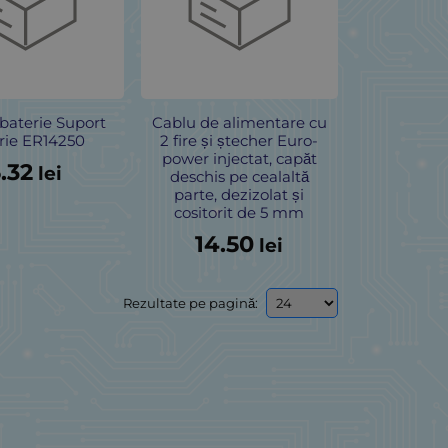
baterie Suport
Cablu de alimentare cu
rie ER14250
2 fire și ștecher Euro-
power injectat, capăt
.32
lei
deschis pe cealaltă
parte, dezizolat și
cositorit de 5 mm
14.50
lei
Rezultate pe pagină: