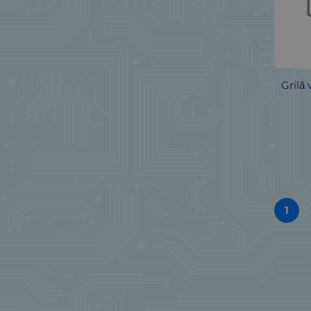
BETA SL
(2)
BG
(3)
BKL
(1)
Blaupunkt
(1)
Grilă 
BM GROUP
(1)
BOSSARD
(3)
BOSSARD
(3)
BOSSARD
(269)
BQ
(2)
BQ CABLE
(8)
BQ Cable
(1)
1
BQ CABLE
(1)
BQ CABLE
(1)
C.K.
(5)
CANAL ELECTRONIC
(3)
CANON
(4)
CELLEVIA POWER
(4)