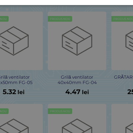
lei
lei
 NOU
PRODUS NOU
PRODUS NO
rilă ventilator
Grilă ventilator
GRĂTAR 
0x50mm FG-05
40x40mm FG-04
5.32
4.47
2
lei
lei
 NOU
PRODUS NOU