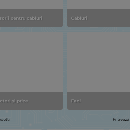
orii pentru cabluri
Cabluri
tori și prize
Fani
odotti
Filtrează