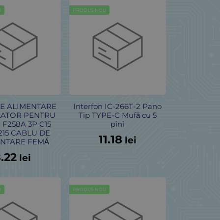
U
PRODUS NOU
DE ALIMENTARE
Interfon IC-266T-2 Pano
ATOR PENTRU
Tip TYPE-C Mufă cu 5
F258A 3P C15
pini
215 CABLU DE
11.18
lei
ENTARE FEMĂ
.22
lei
U
PRODUS NOU