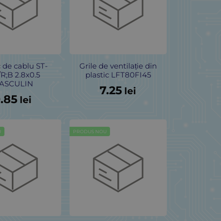
 de cablu ST-
Grile de ventilație din
R;B 2.8x0.5
plastic LFT80FI45
ASCULIN
7.25
lei
.85
lei
U
PRODUS NOU