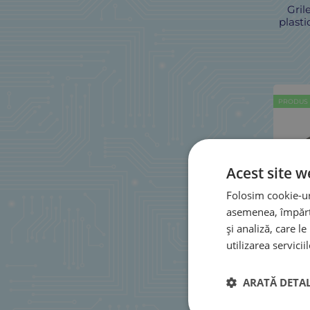
Gril
ANY BRAND
(218)
plast
ANY BRAND
(2)
ANY BRAND
(1)
ANY BRAND
(2)
ANY BRAND
(7)
PRODUS
ANY BRAND
(6)
ANY BRAND
(1)
ANY BRAND
(1)
ANY BRAND
(11)
Acest site w
ANY BRAND
(40)
Folosim cookie-uri
ANY BRAND
(2)
asemenea, împărtă
any brand
(1)
și analiză, care l
ANY BRAND
(2)
MFF-
utilizarea serviciil
me
ANY BRAND
(5)
ANY BRAND
(5)
dimen
ARATĂ DETAL
ANY BRAND
(1)
ANY BRAND
(1)