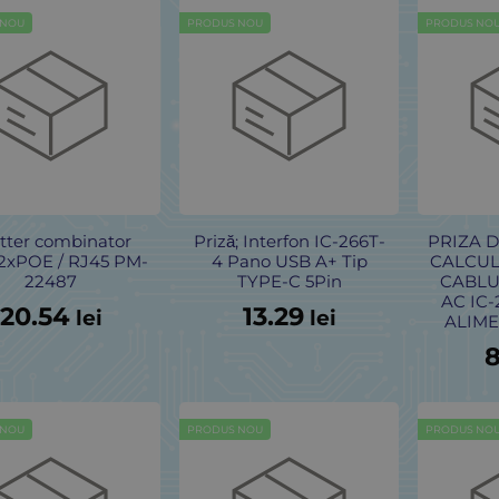
 NOU
PRODUS NOU
PRODUS NO
itter combinator
Priză; Interfon IC-266T-
PRIZA 
2xPOE / RJ45 PM-
4 Pano USB A+ Tip
CALCUL
22487
TYPE-C 5Pin
CABLU 
AC IC-
20.54
13.29
lei
lei
ALIM
8
 NOU
PRODUS NOU
PRODUS NO