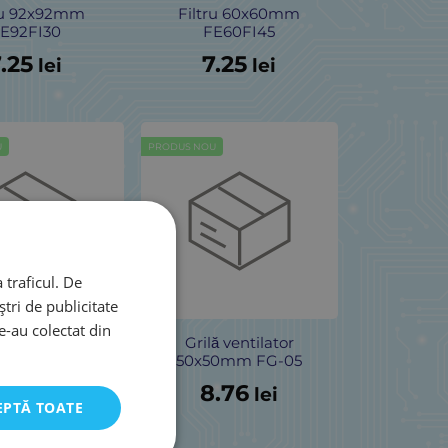
ru 92x92mm
Filtru 60x60mm
E92FI30
FE60FI45
.25
7.25
lei
lei
U
PRODUS NOU
 traficul. De
tri de publicitate
le-au colectat din
ă ventilator
Grilă ventilator
0mm FG-08
50x50mm FG-05
.76
8.76
lei
lei
EPTĂ TOATE