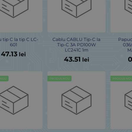
 tip C la tip C LC-
Cablu CABLU Tip-C la
Papuc
601
Tip-C 3A PD100W
036/
LC241C 1m
M
47.13
lei
43.51
0
lei
 NOU
PRODUS NOU
PRODUS NO