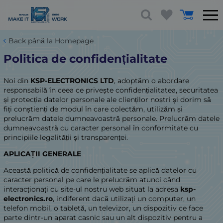
Back până la Homepage
Politica de confidențialitate
Noi din
KSP-ELECTRONICS LTD
, adoptăm o abordare
responsabilă în ceea ce privește confidențialitatea, securitatea
și protecția datelor personale ale clienților noștri și dorim să
fiți conștienți de modul în care colectăm, utilizăm și
prelucrăm datele dumneavoastră personale. Prelucrăm datele
dumneavoastră cu caracter personal în conformitate cu
principiile legalității și transparenței.
APLICAȚII GENERALE
Această politică de confidențialitate se aplică datelor cu
caracter personal pe care le prelucrăm atunci când
interacționați cu site-ul nostru web situat la adresa
ksp-
electronics.ro
, indiferent dacă utilizați un computer, un
telefon mobil, o tabletă, un televizor, un dispozitiv ce face
parte dintr-un aparat casnic sau un alt dispozitiv pentru a