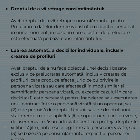
Dreptul de a vă retrage consimțământul:
Aveți dreptul de a vă retrage consimțământul pentru
Prelucrarea datelor dumneavoastră cu caracter personal
în orice moment, în cazul în care o astfel de prelucrare
este efectuată pe baza consimțământului.
Luarea automată a deciziilor individuale, inclusiv
crearea de profiluri
Aveți dreptul de a nu face obiectul unei decizii bazate
exclusiv pe prelucrarea automată, inclusiv crearea de
profiluri, care produce efecte juridice cu privire la
persoana vizată sau care afectează în mod similar și
semnificativ persoana vizată, cu excepția cazului în care
decizia: (1) este necesară pentru încheierea sau executarea
unui contract între o persoană vizată și un operator; sau
(2) este permisă de dreptul Uniunii sau de dreptul unui
stat membru ce se aplică față de operator și care prevede,
de asemenea, măsuri adecvate pentru a proteja drepturile
și libertățile și interesele legitime ale persoanei vizate; sau
(3) se bazează pe consimțământul explicit al persoanei
vizate.