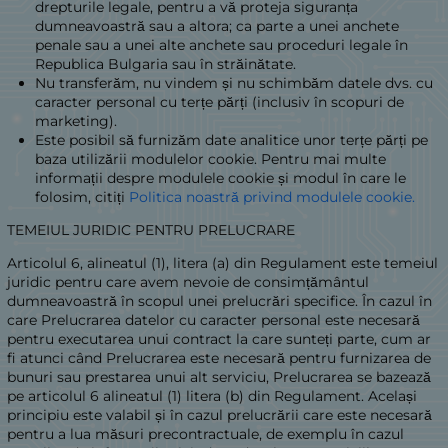
drepturile legale, pentru a vă proteja siguranța
dumneavoastră sau a altora; ca parte a unei anchete
penale sau a unei alte anchete sau proceduri legale în
Republica Bulgaria sau în străinătate.
Nu transferăm, nu vindem și nu schimbăm datele dvs. cu
caracter personal cu terțe părți (inclusiv în scopuri de
marketing).
Este posibil să furnizăm date analitice unor terțe părți pe
baza utilizării modulelor cookie. Pentru mai multe
informații despre modulele cookie și modul în care le
folosim, citiți
Politica noastră privind modulele cookie.
TEMEIUL JURIDIC PENTRU PRELUCRARE
Articolul 6, alineatul (1), litera (a) din Regulament este temeiul
juridic pentru care avem nevoie de consimțământul
dumneavoastră în scopul unei prelucrări specifice. În cazul în
care Prelucrarea datelor cu caracter personal este necesară
pentru executarea unui contract la care sunteți parte, cum ar
fi atunci când Prelucrarea este necesară pentru furnizarea de
bunuri sau prestarea unui alt serviciu, Prelucrarea se bazează
pe articolul 6 alineatul (1) litera (b) din Regulament. Același
principiu este valabil și în cazul prelucrării care este necesară
pentru a lua măsuri precontractuale, de exemplu în cazul