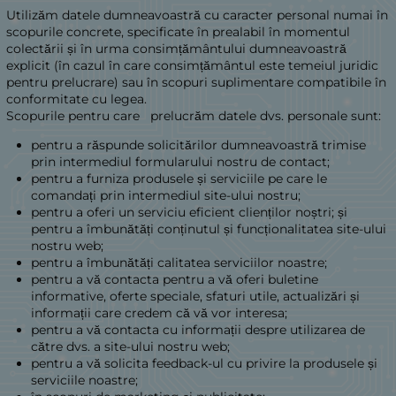
Utilizăm datele dumneavoastră cu caracter personal numai în
scopurile concrete, specificate în prealabil în momentul
colectării și în urma consimțământului dumneavoastră
explicit (în cazul în care consimțământul este temeiul juridic
pentru prelucrare) sau în scopuri suplimentare compatibile în
conformitate cu legea.
Scopurile pentru care prelucrăm datele dvs. personale sunt:
pentru a răspunde solicitărilor dumneavoastră trimise
prin intermediul formularului nostru de contact;
pentru a furniza produsele și serviciile pe care le
comandați prin intermediul site-ului nostru;
pentru a oferi un serviciu eficient clienților noștri; și
pentru a îmbunătăți conținutul și funcționalitatea site-ului
nostru web;
pentru a îmbunătăți calitatea serviciilor noastre;
pentru a vă contacta pentru a vă oferi buletine
informative, oferte speciale, sfaturi utile, actualizări și
informații care credem că vă vor interesa;
pentru a vă contacta cu informații despre utilizarea de
către dvs. a site-ului nostru web;
pentru a vă solicita feedback-ul cu privire la produsele și
serviciile noastre;