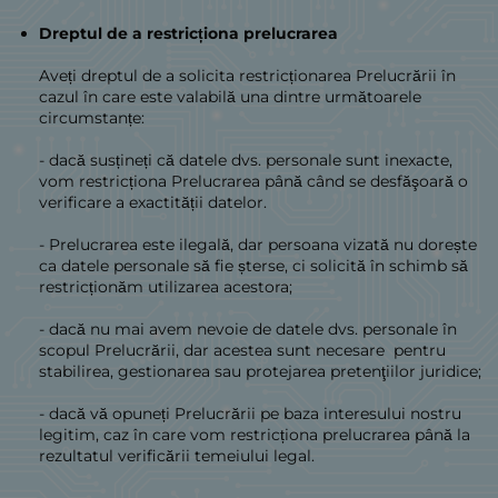
Dreptul de a restricționa prelucrarea
Aveți dreptul de a solicita restricționarea Prelucrării în
cazul în care este valabilă una dintre următoarele
circumstanțe:
- dacă susțineți că datele dvs. personale sunt inexacte,
vom restricționa Prelucrarea până când se desfăşoară o
verificare a exactității datelor.
- Prelucrarea este ilegală, dar persoana vizată nu dorește
ca datele personale să fie șterse, ci solicită în schimb să
restricționăm utilizarea acestora;
- dacă nu mai avem nevoie de datele dvs. personale în
scopul Prelucrării, dar acestea sunt necesare pentru
stabilirea, gestionarea sau protejarea pretenţiilor juridice;
- dacă vă opuneți Prelucrării pe baza interesului nostru
legitim, caz în care vom restricționa prelucrarea până la
rezultatul verificării temeiului legal.