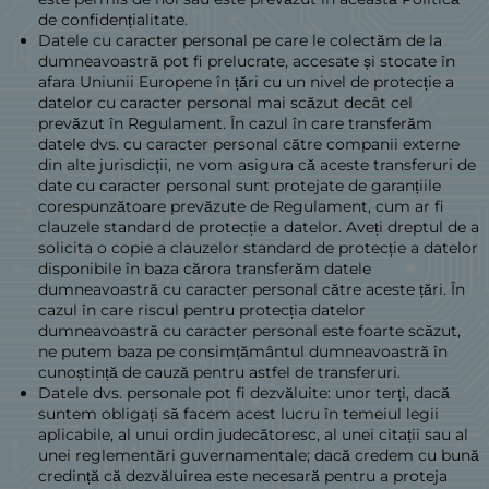
de confidențialitate.
Datele cu caracter personal pe care le colectăm de la
dumneavoastră pot fi prelucrate, accesate și stocate în
afara Uniunii Europene în țări cu un nivel de protecție a
datelor cu caracter personal mai scăzut decât cel
prevăzut în Regulament. În cazul în care transferăm
datele dvs. cu caracter personal către companii externe
din alte jurisdicții, ne vom asigura că aceste transferuri de
date cu caracter personal sunt protejate de garanțiile
corespunzătoare prevăzute de Regulament, cum ar fi
clauzele standard de protecție a datelor. Aveți dreptul de a
solicita o copie a clauzelor standard de protecție a datelor
disponibile în baza cărora transferăm datele
dumneavoastră cu caracter personal către aceste țări. În
cazul în care riscul pentru protecția datelor
dumneavoastră cu caracter personal este foarte scăzut,
ne putem baza pe consimțământul dumneavoastră în
cunoștință de cauză pentru astfel de transferuri.
Datele dvs. personale pot fi dezvăluite: unor terți, dacă
suntem obligați să facem acest lucru în temeiul legii
aplicabile, al unui ordin judecătoresc, al unei citații sau al
unei reglementări guvernamentale; dacă credem cu bună
credință că dezvăluirea este necesară pentru a proteja