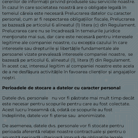
cererilor de informații privind produsele sau serviciile noastre.
În cazul în care societatea noastră are o obligație legală în
temeiul căreia este necesară Prelucrarea datelor cu caracter
personal, cum ar fi respectarea obligațiilor fiscale, Prelucrarea
se bazează pe articolul 6 alineatul (1) litera (c) din Regulament.
Prelucrarea care nu se încadrează în temeiurile juridice
menţionate mai sus, dar care este necesară pentru interesele
legitime ale companiei noastre, cu excepția cazului în care
interesele sau drepturile și libertățile fundamentale ale
persoanei vizate prevalează interesele companiei noastre, se
bazează pe articolul 6, alineatul (1), litera (f) din Regulament.
În acest caz, interesul legitim al companiei noastre este acela
de a ne desfășura activitățile în favoarea clienților și angajaților
noștri.
Perioadele de stocare a datelor cu caracter personal
Datele dvs. personale nu vor fi păstrate mai mult timp decât
este necesar pentru scopurile pentru care au fost colectate.
Acest lucru înseamnă că, odată ce scopurile au fost
îndeplinite, datele vor fi șterse sau anonimizate.
De asemenea, datele dvs. personale vor fi stocate pentru
perioada aferentă relației noastre contractuale și pentru o
anumită perioadă ulterioară impusă de obligațiile legale.