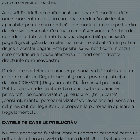
accesa serviciile noastre.
Această Politică de confidențialitate poate fi modificată în
orice moment în cazul în care apar modificări ale legilor
aplicabile, precum și modificări ale modului în care prelucrăm
datele dvs. personale. Cea mai recentă versiune a Politicii de
confidențialitate va fi întotdeauna disponibilă pe această
pagină și veți găsi data celei mai recente actualizări în partea
de jos a acestei pagini. Este posibil să vă notificăm în cazul în
care modificările aduse afectează în mod semnificativ
drepturile dumneavoastră.
Prelucrarea datelor cu caracter personal va fi întotdeauna în
conformitate cu Regulamentul general privind protecția
datelor 2016/679 („Regulamentul“). În sensul prezentei
Politici de confidențialitate, termenii „date cu caracter
personal“, „persoana vizată“, „prelucrare“, „terță parte“,
„consimțământul persoanei vizate“ vor avea același sens ca și
cel prevăzut de legiuitorul european la punerea în aplicare a
Regulamentului.
DATELE PE CARE LE PRELUCRĂM
Nu este necesar să furnizați date cu caracter personal pentru a
utiliza site-ul nostru web, dar dacă doriți să utilizați anumite