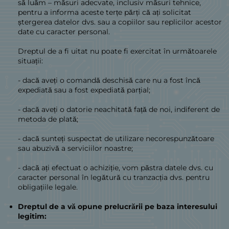
să luăm – măsuri adecvate, inclusiv măsuri tehnice,
pentru a informa aceste terțe părți că ați solicitat
ștergerea datelor dvs. sau a copiilor sau replicilor acestor
date cu caracter personal.
Dreptul de a fi uitat nu poate fi exercitat în următoarele
situații:
- dacă aveți o comandă deschisă care nu a fost încă
expediată sau a fost expediată parțial;
- dacă aveți o datorie neachitată față de noi, indiferent de
metoda de plată;
- dacă sunteți suspectat de utilizare necorespunzătoare
sau abuzivă a serviciilor noastre;
- dacă ați efectuat o achiziție, vom păstra datele dvs. cu
caracter personal în legătură cu tranzacția dvs. pentru
obligațiile legale.
Dreptul de a vă opune prelucrării pe baza interesului
legitim: