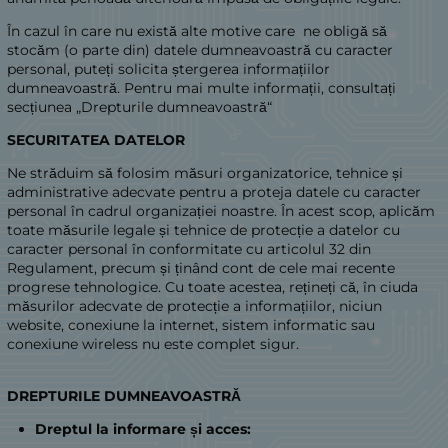
În cazul în care nu există alte motive care ne obligă să
stocăm (o parte din) datele dumneavoastră cu caracter
personal, puteți solicita ștergerea informațiilor
dumneavoastră. Pentru mai multe informații, consultați
secțiunea „Drepturile dumneavoastră“
SECURITATEA DATELOR
Ne străduim să folosim măsuri organizatorice, tehnice și
administrative adecvate pentru a proteja datele cu caracter
personal în cadrul organizației noastre. În acest scop, aplicăm
toate măsurile legale și tehnice de protecție a datelor cu
caracter personal în conformitate cu articolul 32 din
Regulament, precum și ținând cont de cele mai recente
progrese tehnologice. Cu toate acestea, rețineți că, în ciuda
măsurilor adecvate de protecție a informațiilor, niciun
website, conexiune la internet, sistem informatic sau
conexiune wireless nu este complet sigur.
DREPTURILE DUMNEAVOASTRĂ
Dreptul la informare și acces: