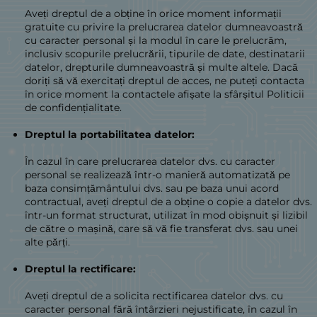
Aveți dreptul de a obține în orice moment informații
gratuite cu privire la prelucrarea datelor dumneavoastră
cu caracter personal și la modul în care le prelucrăm,
inclusiv scopurile prelucrării, tipurile de date, destinatarii
datelor, drepturile dumneavoastră și multe altele. Dacă
doriți să vă exercitați dreptul de acces, ne puteți contacta
în orice moment la contactele afișate la sfârșitul Politicii
de confidențialitate.
Dreptul la portabilitatea datelor:
În cazul în care prelucrarea datelor dvs. cu caracter
personal se realizează într-o manieră automatizată pe
baza consimțământului dvs. sau pe baza unui acord
contractual, aveți dreptul de a obține o copie a datelor dvs.
într-un format structurat, utilizat în mod obișnuit și lizibil
de către o mașină, care să vă fie transferat dvs. sau unei
alte părți.
Dreptul la rectificare:
Aveți dreptul de a solicita rectificarea datelor dvs. cu
caracter personal fără întârzieri nejustificate, în cazul în