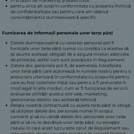
în scopuri de marketing și publicitate;
pentru orice alt scop în conformitate cu prezenta Politică
de confidențialitate sau pentru care am obținut
consimțământul dumneavoastră specific.
Furnizarea de informații personale unor terțe părți
Datele dumneavoastră cu caracter personal pot fi
furnizate unor terțe părți numai cu condiția ca acestea să
își asume aceleași obligații de a asigura niveluri adecvate
de protecție, astfel cum sunt prevăzute în Regulament;
Datele dvs. personale pot fi, de asemenea, transferate
unor terțe părți care acționează în numele nostru pentru o
prelucrare ulterioară în conformitate cu scopurile pentru
care au fost colectate inițial sau pentru a fi prelucrate în
mod legal în alte moduri, cum ar fi furnizarea de servicii,
evaluarea utilității acestui site web, marketing,
gestionarea datelor sau asistență tehnică.
Relația noastră contractuală cu aceste terțe părți le obligă
să utilizeze datele dvs. personale numai în scopul
convenit și să nu vândă datele dvs. personale unor terțe
părți și să nu le dezvăluie unor terțe părți, cu excepția
cazului în care acest lucru este cerut de Regulament sau
este permis de noi sau este prevăzut în această Politică