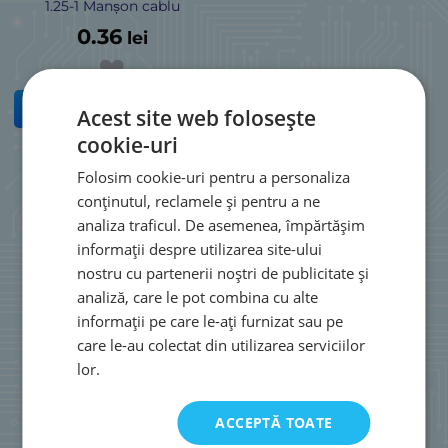
1.25-1 Manșon cablu
0.36
lei
CUMPĂRĂ
Acest site web folosește
cookie-uri
Folosim cookie-uri pentru a personaliza
Rezultate pe pagină:
conținutul, reclamele și pentru a ne
analiza traficul. De asemenea, împărtășim
informații despre utilizarea site-ului
nostru cu partenerii noștri de publicitate și
analiză, care le pot combina cu alte
informații pe care le-ați furnizat sau pe
care le-au colectat din utilizarea serviciilor
lor.
ACCEPTĂ TOATE