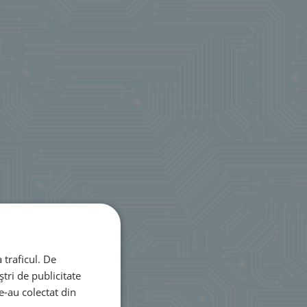
 traficul. De
tri de publicitate
le-au colectat din