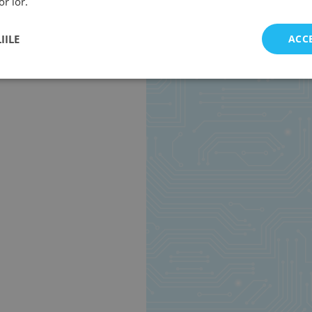
or lor.
IILE
ACC