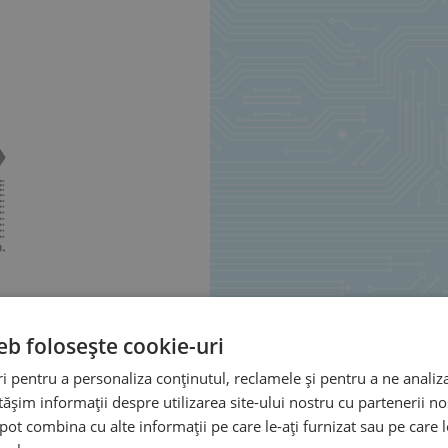
eb folosește cookie-uri
 pentru a personaliza conținutul, reclamele și pentru a ne analiza
șim informații despre utilizarea site-ului nostru cu partenerii noș
e pot combina cu alte informații pe care le-ați furnizat sau pe care 