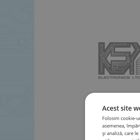
Acest site w
Folosim cookie-uri
asemenea, împărtă
și analiză, care l