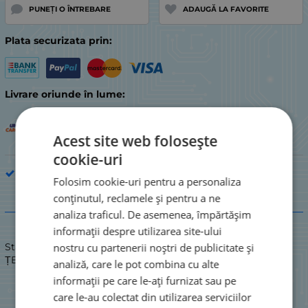
PUNEȚI O ÎNTREBARE
ADAUGĂ LA FAVORITE
Plata securizata prin:
Livrare oriunde în lume:
Acest site web folosește
cookie-uri
Piesă de electrocasnic de bucătărie
Folosim cookie-uri pentru a personaliza
conținutul, reclamele și pentru a ne
Descriere
analiza traficul. De asemenea, împărtășim
informații despre utilizarea site-ului
nostru cu partenerii noștri de publicitate și
Stare: NOU / NOU
ȚEAVĂ CROMATĂ CU CAPĂT ÎNDOIT DE 35 mm
analiză, care le pot combina cu alte
informații pe care le-ați furnizat sau pe
care le-au colectat din utilizarea serviciilor