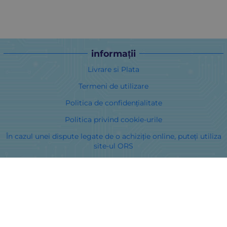
informații
Livrare si Plata
Termeni de utilizare
Politica de confidențialitate
Politica privind cookie-urile
În cazul unei dispute legate de o achiziție online, puteți utiliza
site-ul ORS
Drepturile dumneavoastră
Despre noi
Harta site-ului
Contacte