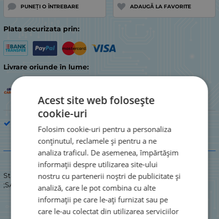
PUNEȚI O ÎNTREBARE
ADAUGĂ LA FAVORITE
Plata securizata prin:
Livrare oriunde în lume:
Acest site web folosește
cookie-uri
Acasa Produse si piese de shimbh
Folosim cookie-uri pentru a personaliza
conținutul, reclamele și pentru a ne
Descriere
analiza traficul. De asemenea, împărtășim
informații despre utilizarea site-ului
nostru cu partenerii noștri de publicitate și
Stare: NOU / NOU
;SACI DE ASPIRATOR
analiză, care le pot combina cu alte
informații pe care le-ați furnizat sau pe
care le-au colectat din utilizarea serviciilor