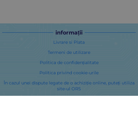
informații
Livrare si Plata
Termeni de utilizare
Politica de confidențialitate
Politica privind cookie-urile
În cazul unei dispute legate de o achiziție online, puteți utiliza
site-ul ORS
Drepturile dumneavoastră
Despre noi
Harta site-ului
Contacte