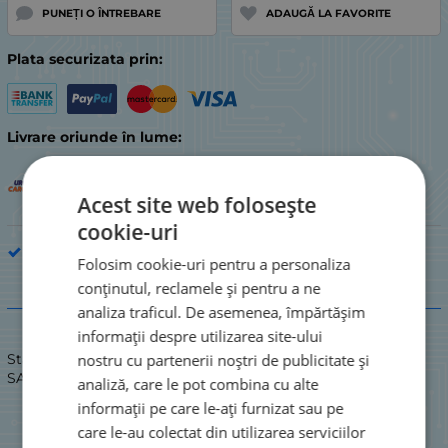
PUNEȚI O ÎNTREBARE
ADAUGĂ LA FAVORITE
Plata securizata prin:
Livrare oriunde în lume:
Acest site web folosește
cookie-uri
Piesă de electrocasnic de bucătărie
Folosim cookie-uri pentru a personaliza
conținutul, reclamele și pentru a ne
Descriere
analiza traficul. De asemenea, împărtășim
informații despre utilizarea site-ului
nostru cu partenerii noștri de publicitate și
Stare: NOU / NOU
SAC DE PRAF AEG 700-7000 GR.
analiză, care le pot combina cu alte
informații pe care le-ați furnizat sau pe
care le-au colectat din utilizarea serviciilor