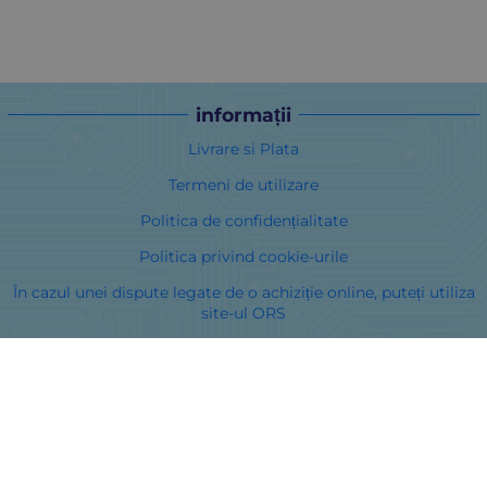
informații
Livrare si Plata
Termeni de utilizare
Politica de confidențialitate
Politica privind cookie-urile
În cazul unei dispute legate de o achiziție online, puteți utiliza
site-ul ORS
Drepturile dumneavoastră
Despre noi
Harta site-ului
Contacte