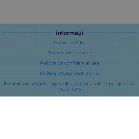
informații
Livrare si Plata
Termeni de utilizare
Politica de confidențialitate
Politica privind cookie-urile
În cazul unei dispute legate de o achiziție online, puteți utiliza
site-ul ORS
Drepturile dumneavoastră
Despre noi
Harta site-ului
Contacte