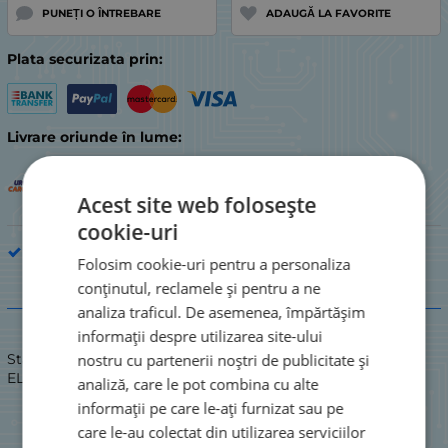
PUNEȚI O ÎNTREBARE
ADAUGĂ LA FAVORITE
Plata securizata prin:
Livrare oriunde în lume:
Acest site web folosește
cookie-uri
Piesă de electrocasnic de bucătărie
Folosim cookie-uri pentru a personaliza
conținutul, reclamele și pentru a ne
Descriere
analiza traficul. De asemenea, împărtășim
informații despre utilizarea site-ului
nostru cu partenerii noștri de publicitate și
Stare: NOU / NOU
ELEMENT DE ÎNCĂLZIRE CUPTOR CU VENTILATOR
analiză, care le pot combina cu alte
informații pe care le-ați furnizat sau pe
care le-au colectat din utilizarea serviciilor