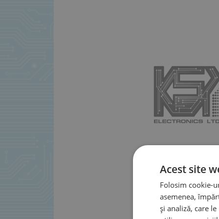
Acest site w
Folosim cookie-uri
asemenea, împărtă
și analiză, care l