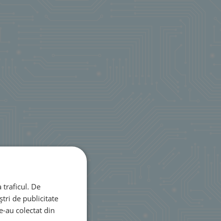
 traficul. De
tri de publicitate
le-au colectat din