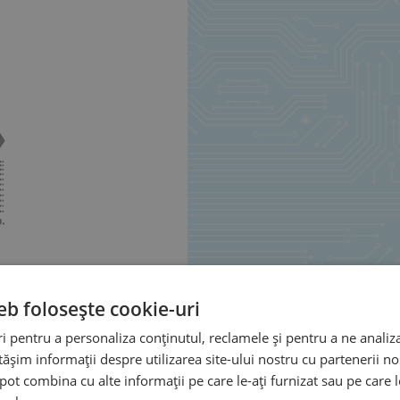
eb folosește cookie-uri
 pentru a personaliza conținutul, reclamele și pentru a ne analiza
șim informații despre utilizarea site-ului nostru cu partenerii noș
e pot combina cu alte informații pe care le-ați furnizat sau pe care 