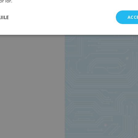
or lor.
IILE
ACC