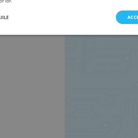
or lor.
IILE
ACC