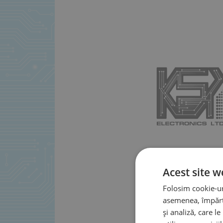
Acest site w
Folosim cookie-uri
asemenea, împărtă
și analiză, care l