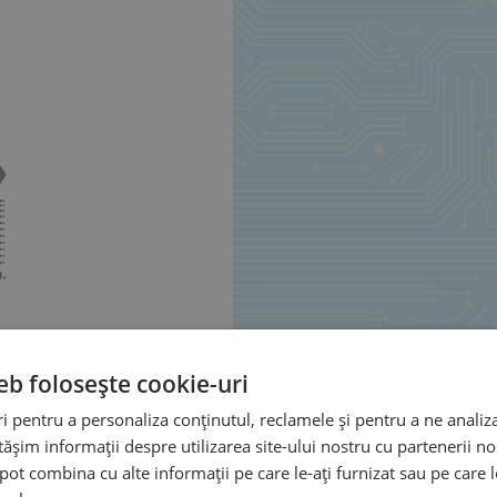
eb folosește cookie-uri
 pentru a personaliza conținutul, reclamele și pentru a ne analiza
șim informații despre utilizarea site-ului nostru cu partenerii noș
e pot combina cu alte informații pe care le-ați furnizat sau pe care 