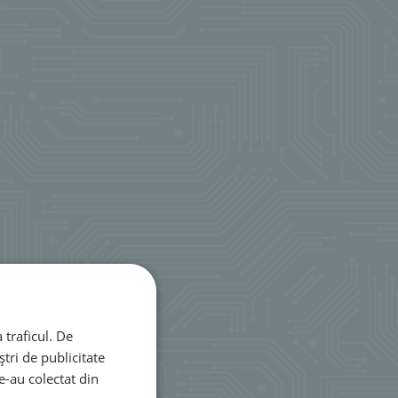
 traficul. De
tri de publicitate
le-au colectat din