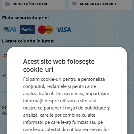
PUNEȚI O ÎNTREBARE
ADAUGĂ LA FAVORITE
Plata securizata prin:
Livrare oriunde în lume:
Acest site web folosește
cookie-uri
Piesă de electrocasnic de bucătărie
Folosim cookie-uri pentru a personaliza
conținutul, reclamele și pentru a ne
Descriere
analiza traficul. De asemenea, împărtășim
informații despre utilizarea site-ului
nostru cu partenerii noștri de publicitate și
Stare: NOU / NOU
REGULATOR DE ENERGIE
analiză, care le pot combina cu alte
informații pe care le-ați furnizat sau pe
care le-au colectat din utilizarea serviciilor