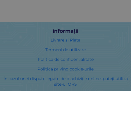
informații
Livrare si Plata
Termeni de utilizare
Politica de confidențialitate
Politica privind cookie-urile
În cazul unei dispute legate de o achiziție online, puteți utiliza
site-ul ORS
Drepturile dumneavoastră
Despre noi
Harta site-ului
Contacte