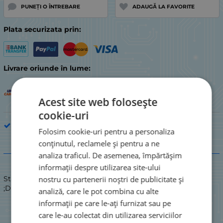
PUNEȚI O ÎNTREBARE
ADAUGĂ LA FAVORITE
Plata securizata prin:
Livrare oriunde în lume:
Acest site web folosește
cookie-uri
Piesă de electrocasnic de bucătărie
Folosim cookie-uri pentru a personaliza
conținutul, reclamele și pentru a ne
Descriere
analiza traficul. De asemenea, împărtășim
informații despre utilizarea site-ului
nostru cu partenerii noștri de publicitate și
Stare: NOU / NOU
;DISPENSER DE SĂPUN
analiză, care le pot combina cu alte
informații pe care le-ați furnizat sau pe
care le-au colectat din utilizarea serviciilor