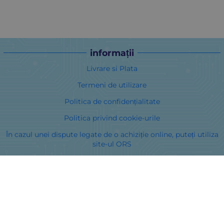
informații
Livrare si Plata
Termeni de utilizare
Politica de confidențialitate
Politica privind cookie-urile
În cazul unei dispute legate de o achiziție online, puteți utiliza
site-ul ORS
Drepturile dumneavoastră
Despre noi
Harta site-ului
Contacte