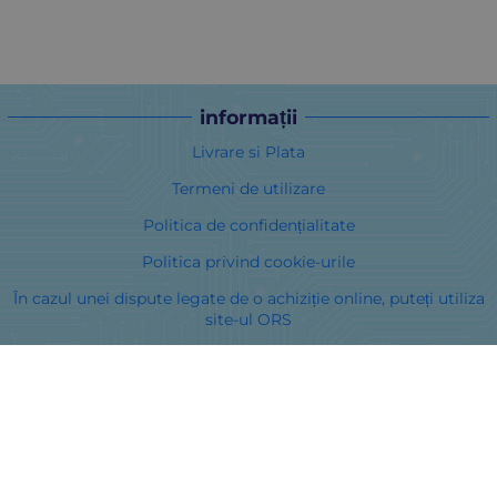
informații
Livrare si Plata
Termeni de utilizare
Politica de confidențialitate
Politica privind cookie-urile
În cazul unei dispute legate de o achiziție online, puteți utiliza
site-ul ORS
Drepturile dumneavoastră
Despre noi
Harta site-ului
Contacte