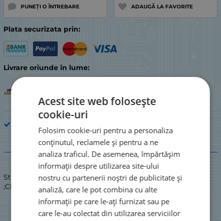
PUNEȚI O ÎNTREBARE
ADAUGĂ LA FAVORITE
Plata securizata prin:
Livrare oriunde în lume:
Acest site web folosește
cookie-uri
Piesă de electrocasnic de bucătărie
Folosim cookie-uri pentru a personaliza
conținutul, reclamele și pentru a ne
Descriere
analiza traficul. De asemenea, împărtășim
informații despre utilizarea site-ului
nostru cu partenerii noștri de publicitate și
Stare: NOU / NOU
;CRONOMETRĂ ALB 5 BUCĂȚI C303
analiză, care le pot combina cu alte
informații pe care le-ați furnizat sau pe
care le-au colectat din utilizarea serviciilor