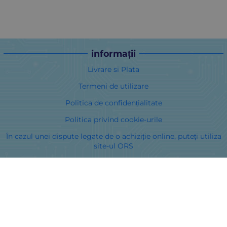
informații
Livrare si Plata
Termeni de utilizare
Politica de confidențialitate
Politica privind cookie-urile
În cazul unei dispute legate de o achiziție online, puteți utiliza
site-ul ORS
Drepturile dumneavoastră
Despre noi
Harta site-ului
Contacte