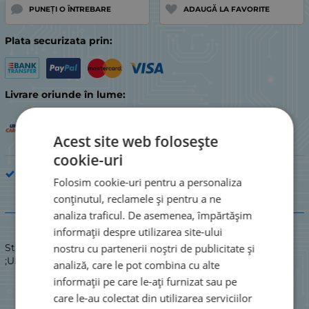
PUNEȚI O ÎNTREBARE
ADAUGĂ LA FAVORITE
Plata securizata prin:
Livrare oriunde în lume:
Acest site web folosește
cookie-uri
Piesă de electrocasnic de bucătărie
Folosim cookie-uri pentru a personaliza
conținutul, reclamele și pentru a ne
Descriere
analiza traficul. De asemenea, împărtășim
informații despre utilizarea site-ului
nostru cu partenerii noștri de publicitate și
Stare: NOU / NOU
;UNITATE DE CONTROL AEG 64543054
analiză, care le pot combina cu alte
informații pe care le-ați furnizat sau pe
care le-au colectat din utilizarea serviciilor