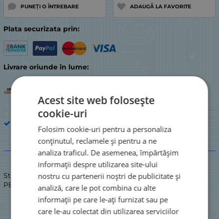
PUNEȚI O ÎNTREBARE
ADAUGĂ LA FAVORITE
Plata securizata prin:
Livrare oriunde în lume:
Acest site web folosește
cookie-uri
Piesă de electrocasnic de bucătărie
Folosim cookie-uri pentru a personaliza
conținutul, reclamele și pentru a ne
Descriere
analiza traficul. De asemenea, împărtășim
informații despre utilizarea site-ului
nostru cu partenerii noștri de publicitate și
Stare: NOU / NOU
PERII DE CARBON
analiză, care le pot combina cu alte
informații pe care le-ați furnizat sau pe
care le-au colectat din utilizarea serviciilor