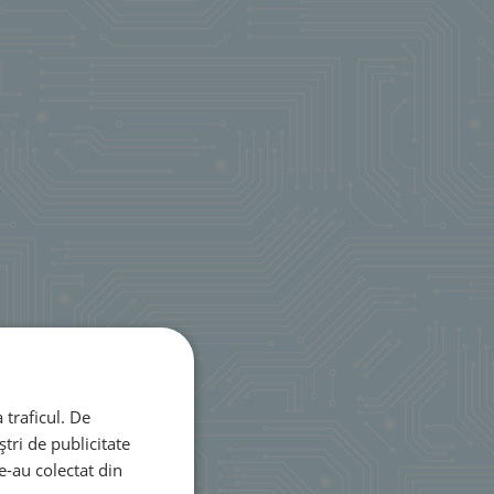
 traficul. De
tri de publicitate
le-au colectat din