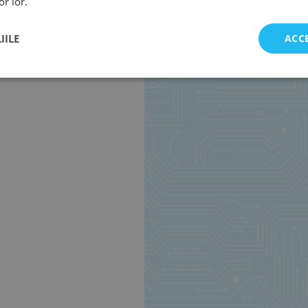
or lor.
IILE
ACC