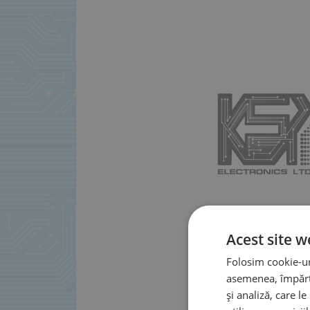
Acest site w
Folosim cookie-uri
asemenea, împărtă
și analiză, care l