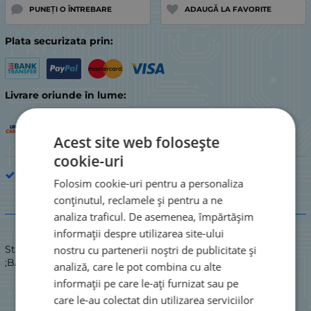
PUNEȚI O ÎNTREBARE
ADAUGĂ LA FAVORITE
Plata securizata prin:
Livrare oriunde în lume:
Acest site web folosește
cookie-uri
Piesă de electrocasnic de bucătărie
Folosim cookie-uri pentru a personaliza
conținutul, reclamele și pentru a ne
Descriere
analiza traficul. De asemenea, împărtășim
informații despre utilizarea site-ului
nostru cu partenerii noștri de publicitate și
Stare: NOU / NOU
;BALAMA UȘĂ GORENJE ALL MO
analiză, care le pot combina cu alte
informații pe care le-ați furnizat sau pe
care le-au colectat din utilizarea serviciilor