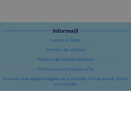
informații
Livrare si Plata
Termeni de utilizare
Politica de confidențialitate
Politica privind cookie-urile
În cazul unei dispute legate de o achiziție online, puteți utiliza
site-ul ORS
Drepturile dumneavoastră
Despre noi
Harta site-ului
Contacte