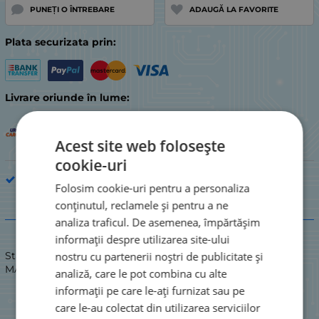
PUNEȚI O ÎNTREBARE
ADAUGĂ LA FAVORITE
Plata securizata prin:
Livrare oriunde în lume:
Acest site web folosește
cookie-uri
Piesă de electrocasnic de bucătărie
Folosim cookie-uri pentru a personaliza
conținutul, reclamele și pentru a ne
Descriere
analiza traficul. De asemenea, împărtășim
informații despre utilizarea site-ului
nostru cu partenerii noștri de publicitate și
Stare: NOU / NOU
MÂNER UȘĂ ALB ARDO/PH.
analiză, care le pot combina cu alte
informații pe care le-ați furnizat sau pe
care le-au colectat din utilizarea serviciilor