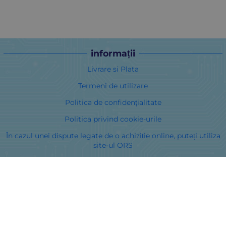
informații
Livrare si Plata
Termeni de utilizare
Politica de confidențialitate
Politica privind cookie-urile
În cazul unei dispute legate de o achiziție online, puteți utiliza
site-ul ORS
Drepturile dumneavoastră
Despre noi
Harta site-ului
Contacte