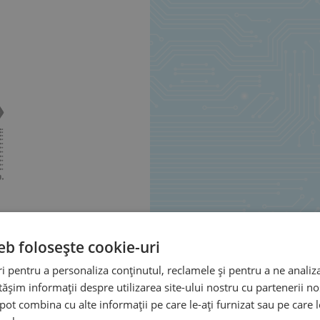
eb folosește cookie-uri
 pentru a personaliza conținutul, reclamele și pentru a ne analiza
șim informații despre utilizarea site-ului nostru cu partenerii noș
e pot combina cu alte informații pe care le-ați furnizat sau pe care 