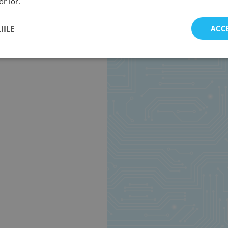
or lor.
IILE
ACC