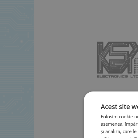
Acest site w
Folosim cookie-uri
asemenea, împărtă
și analiză, care l