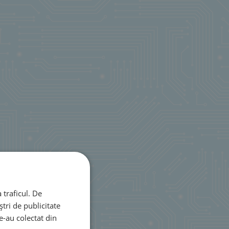
 traficul. De
tri de publicitate
le-au colectat din