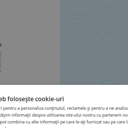
eb folosește cookie-uri
 pentru a personaliza conținutul, reclamele și pentru a ne analiza
șim informații despre utilizarea site-ului nostru cu partenerii noș
e pot combina cu alte informații pe care le-ați furnizat sau pe care 