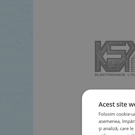
Acest site w
Folosim cookie-uri
asemenea, împărtă
și analiză, care l