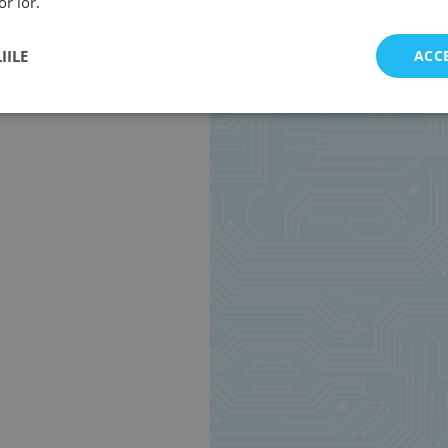
or lor.
IILE
ACC