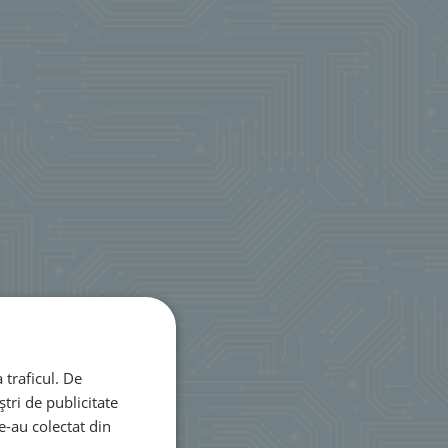
 traficul. De
tri de publicitate
le-au colectat din