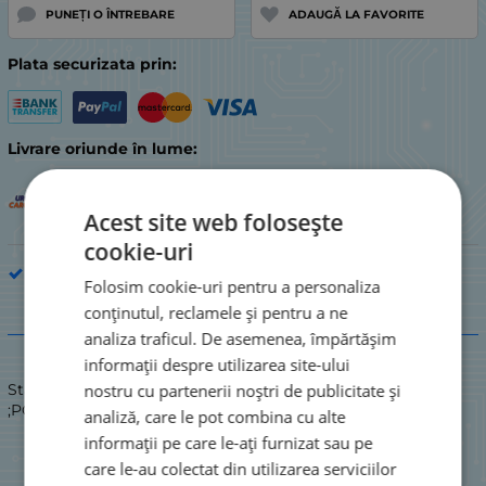
PUNEȚI O ÎNTREBARE
ADAUGĂ LA FAVORITE
Plata securizata prin:
Livrare oriunde în lume:
Acest site web folosește
cookie-uri
Piesă de electrocasnic de bucătărie
Folosim cookie-uri pentru a personaliza
conținutul, reclamele și pentru a ne
Descriere
analiza traficul. De asemenea, împărtășim
informații despre utilizarea site-ului
nostru cu partenerii noștri de publicitate și
Stare: NOU / NOU
;POMPĂ MAINOX BOSCH/SIEMENS
analiză, care le pot combina cu alte
informații pe care le-ați furnizat sau pe
care le-au colectat din utilizarea serviciilor