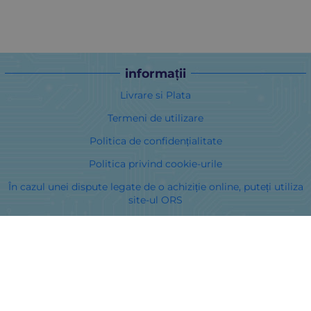
informații
Livrare si Plata
Termeni de utilizare
Politica de confidențialitate
Politica privind cookie-urile
În cazul unei dispute legate de o achiziție online, puteți utiliza
site-ul ORS
Drepturile dumneavoastră
Despre noi
Harta site-ului
Contacte