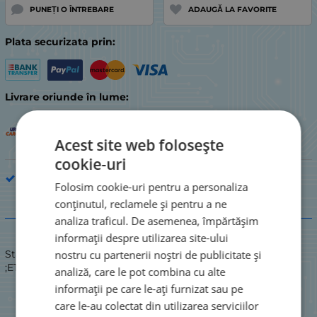
PUNEȚI O ÎNTREBARE
ADAUGĂ LA FAVORITE
Plata securizata prin:
Livrare oriunde în lume:
Acest site web folosește
cookie-uri
Piesă de electrocasnic de bucătărie
Folosim cookie-uri pentru a personaliza
conținutul, reclamele și pentru a ne
Descriere
analiza traficul. De asemenea, împărtășim
informații despre utilizarea site-ului
nostru cu partenerii noștri de publicitate și
Stare: NOU / NOU
;ETANȘARE 45x65x8
analiză, care le pot combina cu alte
informații pe care le-ați furnizat sau pe
care le-au colectat din utilizarea serviciilor