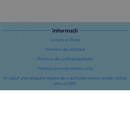
informații
Livrare si Plata
Termeni de utilizare
Politica de confidențialitate
Politica privind cookie-urile
În cazul unei dispute legate de o achiziție online, puteți utiliza
site-ul ORS
Drepturile dumneavoastră
Despre noi
Harta site-ului
Contacte