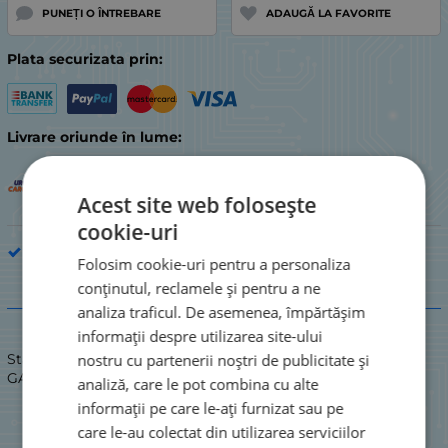
PUNEȚI O ÎNTREBARE
ADAUGĂ LA FAVORITE
Plata securizata prin:
Livrare oriunde în lume:
Acest site web folosește
cookie-uri
Piesă de electrocasnic de bucătărie
Folosim cookie-uri pentru a personaliza
conținutul, reclamele și pentru a ne
Descriere
analiza traficul. De asemenea, împărtășim
informații despre utilizarea site-ului
nostru cu partenerii noștri de publicitate și
Stare: NOU / NOU
GARNITURĂ UȘĂ
analiză, care le pot combina cu alte
informații pe care le-ați furnizat sau pe
care le-au colectat din utilizarea serviciilor