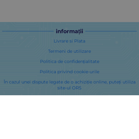
informații
Livrare si Plata
Termeni de utilizare
Politica de confidențialitate
Politica privind cookie-urile
În cazul unei dispute legate de o achiziție online, puteți utiliza
site-ul ORS
Drepturile dumneavoastră
Despre noi
Harta site-ului
Contacte