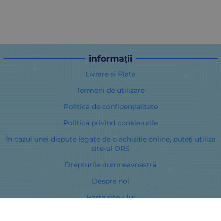
informații
Livrare si Plata
Termeni de utilizare
Politica de confidențialitate
Politica privind cookie-urile
În cazul unei dispute legate de o achiziție online, puteți utiliza
site-ul ORS
Drepturile dumneavoastră
Despre noi
Harta site-ului
Contacte