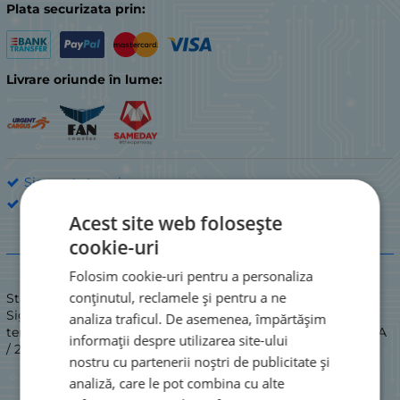
Plata securizata prin:
Livrare oriunde în lume:
Siguranțe termice
NEC
Acest site web folosește
cookie-uri
Descriere
Folosim cookie-uri pentru a personaliza
conținutul, reclamele și pentru a ne
Stare: NOUĂ
Siguranță termică; 250V 10A 157`C; Siguranță termică cu
analiza traficul. De asemenea, împărtășim
temperatură de decuplare …... °C, capacitate de încărcare 10 A
informații despre utilizarea site-ului
/ 250 VAC; ф4x12 [mm]
nostru cu partenerii noștri de publicitate și
analiză, care le pot combina cu alte