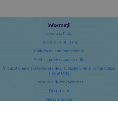
informații
Livrare si Plata
Termeni de utilizare
Politica de confidențialitate
Politica privind cookie-urile
În cazul unei dispute legate de o achiziție online, puteți utiliza
site-ul ORS
Drepturile dumneavoastră
Despre noi
Harta site-ului
Contacte