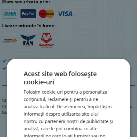
Plata securizata prin:
Livrare oriunde în lume:
Comutatoare și butoane
TAIWAN
Acest site web folosește
cookie-uri
Descriere
Folosim cookie-uri pentru a personaliza
conținutul, reclamele și pentru a ne
Stare: NOU / NOU
analiza traficul. De asemenea, împărtășim
Comutator tactil cu 4 pini, 6 mm x 6 mm, L=7 mm, înălțimea
butonului (măsurată de pe PCB)
informații despre utilizarea site-ului
nostru cu partenerii noștri de publicitate și
analiză, care le pot combina cu alte
informații pe care le-ați furnizat sau pe