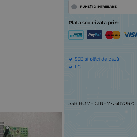
PUNEȚI O ÎNTREBARE
Plata securizata prin:
SSB și plăci de bază
LG
SSB HOME CINEMA 6870R252