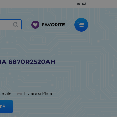
INTRĂ
FAVORITE
MA 6870R2520AH
de zile
Livrare si Plata
RĂ