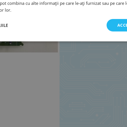
e pot combina cu alte informații pe care le-ați furnizat sau pe care 
or lor.
IILE
ACC