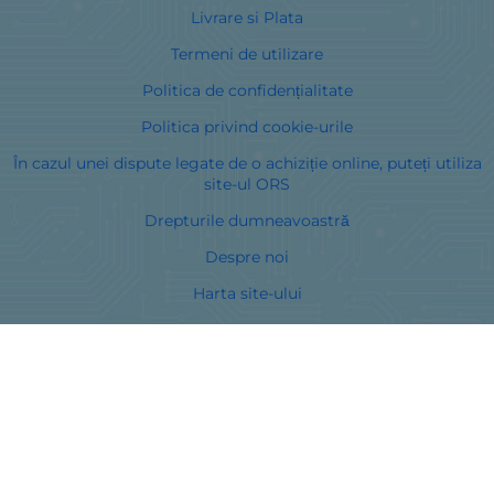
Livrare si Plata
Termeni de utilizare
Politica de confidențialitate
Politica privind cookie-urile
În cazul unei dispute legate de o achiziție online, puteți utiliza
site-ul ORS
Drepturile dumneavoastră
Despre noi
Harta site-ului
Contacte
Curieri