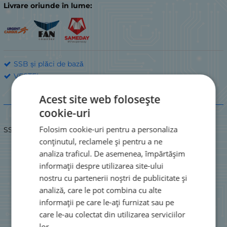
Livrare oriunde în lume:
SSB și plăci de bază
VESTEL
Acest site web folosește
Descriere
cookie-uri
Folosim cookie-uri pentru a personaliza
SSB 17MB82-2 19122012 23" HD PANEL SANSUNG
conținutul, reclamele și pentru a ne
analiza traficul. De asemenea, împărtășim
informații despre utilizarea site-ului
nostru cu partenerii noștri de publicitate și
analiză, care le pot combina cu alte
informații pe care le-ați furnizat sau pe
care le-au colectat din utilizarea serviciilor
lor.