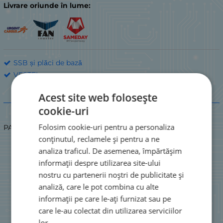
Livrare oriunde în lume:
SSB și plăci de bază
VESTEL
Acest site web folosește
Descriere
cookie-uri
Folosim cookie-uri pentru a personaliza
PANEL PANASONIC SAMSUNG SSB 17MB100 40"
conținutul, reclamele și pentru a ne
analiza traficul. De asemenea, împărtășim
informații despre utilizarea site-ului
nostru cu partenerii noștri de publicitate și
analiză, care le pot combina cu alte
informații pe care le-ați furnizat sau pe
care le-au colectat din utilizarea serviciilor
lor.