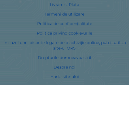
Livrare si Plata
Termeni de utilizare
Politica de confidențialitate
Politica privind cookie-urile
În cazul unei dispute legate de o achiziție online, puteți utiliza
site-ul ORS
Drepturile dumneavoastră
Despre noi
Harta site-ului
Contacte
Curieri