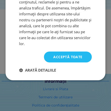
conținutul, reclamele și pentru a ne
analiza traficul. De asemenea, împărtășim
informații despre utilizarea site-ului
nostru cu partenerii noștri de publicitate și
analiză, care le pot combina cu alte
informații pe care le-ați furnizat sau pe
care le-au colectat din utilizarea serviciilor
lor.
ACCEPTĂ TOATE
ARATĂ DETALIILE
informații
Livrare si Plata
Termeni de utilizare
Politica de confidențialitate