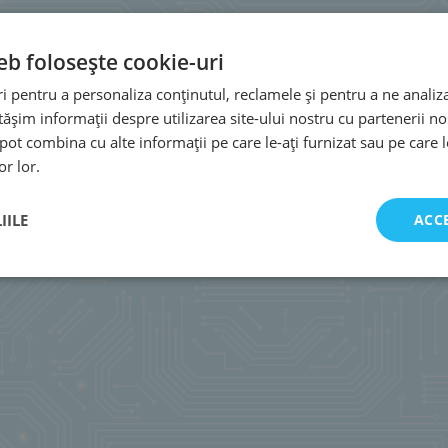
eb folosește cookie-uri
 pentru a personaliza conținutul, reclamele și pentru a ne analiza
șim informații despre utilizarea site-ului nostru cu partenerii noș
e pot combina cu alte informații pe care le-ați furnizat sau pe care 
or lor.
IILE
ACC