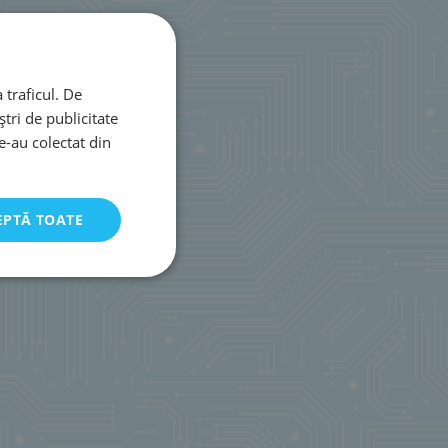
 traficul. De
tri de publicitate
le-au colectat din
EPTĂ TOATE