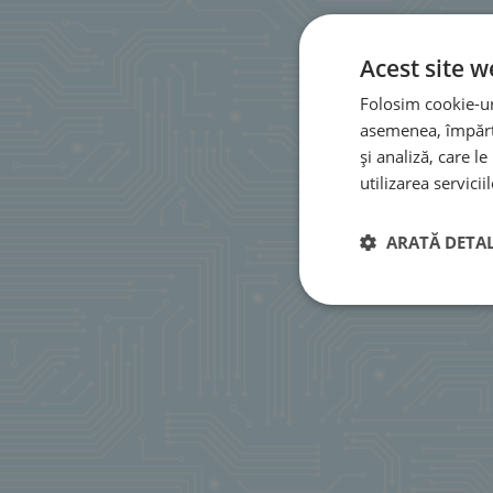
Acest site w
Folosim cookie-uri
asemenea, împărtă
și analiză, care l
utilizarea serviciil
ARATĂ DETAL