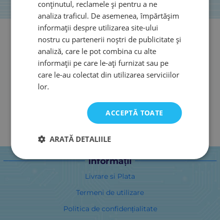
conținutul, reclamele și pentru a ne
analiza traficul. De asemenea, împărtășim
informații despre utilizarea site-ului
nostru cu partenerii noștri de publicitate și
analiză, care le pot combina cu alte
informații pe care le-ați furnizat sau pe
care le-au colectat din utilizarea serviciilor
lor.
ACCEPTĂ TOATE
ARATĂ DETALIILE
informații
Livrare si Plata
Termeni de utilizare
Politica de confidențialitate