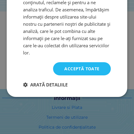
conținutul, reclamele și pentru a ne
analiza traficul. De asemenea, împărtășim
informații despre utilizarea site-ului
nostru cu partenerii noștri de publicitate și
analiză, care le pot combina cu alte
informații pe care le-ați furnizat sau pe
care le-au colectat din utilizarea serviciilor
lor.
ACCEPTĂ TOATE
ARATĂ DETALIILE
informații
Livrare si Plata
Termeni de utilizare
Politica de confidențialitate