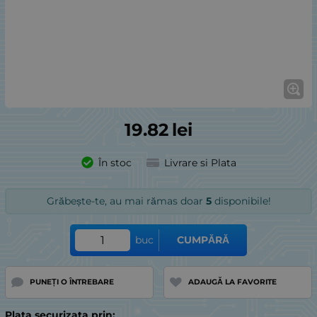
19.82
lei
În stoc
Livrare si Plata
Grăbește-te, au mai rămas doar
5
disponibile!
buc
CUMPĂRĂ
PUNEȚI O ÎNTREBARE
ADAUGĂ LA FAVORITE
Plata securizata prin: