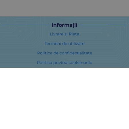
informații
Livrare si Plata
Termeni de utilizare
Politica de confidențialitate
Politica privind cookie-urile
În cazul unei dispute legate de o achiziție online, puteți utiliza
site-ul ORS
Drepturile dumneavoastră
Despre noi
Harta site-ului
Contacte