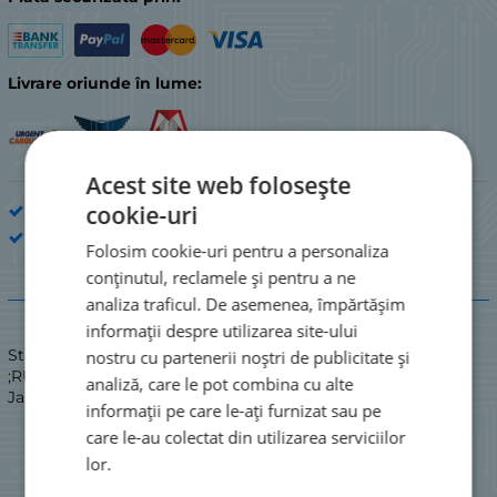
Livrare oriunde în lume:
Acest site web folosește
cookie-uri
șuruburi
RUBICON
Folosim cookie-uri pentru a personaliza
conținutul, reclamele și pentru a ne
Descriere
analiza traficul. De asemenea, împărtășim
informații despre utilizarea site-ului
Stare: NOU / NOU
nostru cu partenerii noștri de publicitate și
;RUBICON CR-VA JAPONIA;:Fabricat în
analiză, care le pot combina cu alte
Japonia;\n75mm/100mm/150mm (Ø5mm)
informații pe care le-ați furnizat sau pe
care le-au colectat din utilizarea serviciilor
lor.