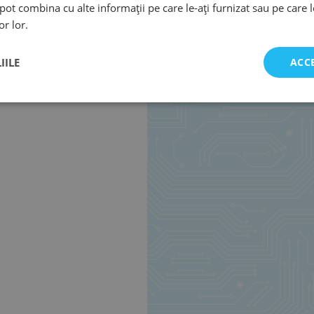
e pot combina cu alte informații pe care le-ați furnizat sau pe care 
or lor.
IILE
ACC