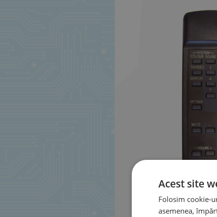
Acest site w
Folosim cookie-uri
asemenea, împărtă