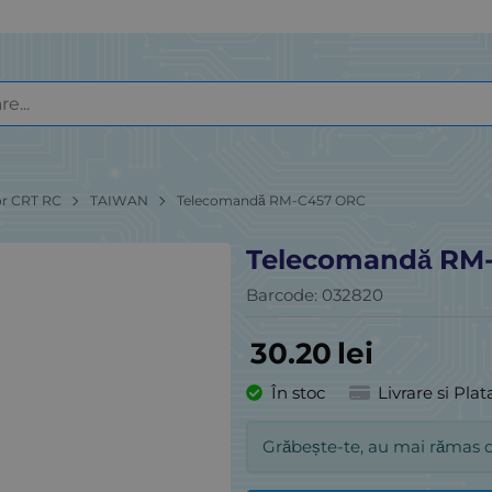
or CRT RC
TAIWAN
Telecomandă RM-C457 ORC
Telecomandă RM
Barcode:
032820
30.20
lei
În stoc
Livrare si Plat
Grăbește-te, au mai rămas 