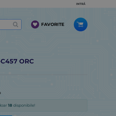
INTRĂ
FAVORITE
-C457 ORC
a
doar
18
disponibile!