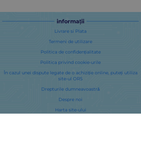
informații
Livrare si Plata
Termeni de utilizare
Politica de confidențialitate
Politica privind cookie-urile
În cazul unei dispute legate de o achiziție online, puteți utiliza
site-ul ORS
Drepturile dumneavoastră
Despre noi
Harta site-ului
Contacte
Curieri