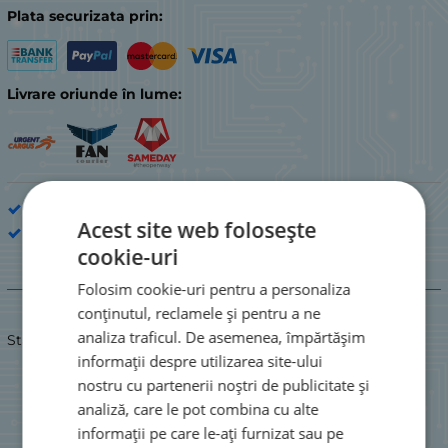
Plata securizata prin:
Livrare oriunde în lume:
Sisteme DVD și audio cu telecomandă și videocasetofon
Acest site web folosește
ALLTEL
cookie-uri
Descriere
Folosim cookie-uri pentru a personaliza
conținutul, reclamele și pentru a ne
analiza traficul. De asemenea, împărtășim
Stare: NOUĂ
informații despre utilizarea site-ului
nostru cu partenerii noștri de publicitate și
analiză, care le pot combina cu alte
informații pe care le-ați furnizat sau pe