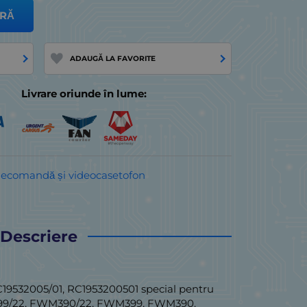
RĂ
ADAUGĂ LA FAVORITE
Livrare oriunde în lume:
elecomandă și videocasetofon
Descriere
C19532005/01, RC1953200501 special pentru
399/22, FWM390/22, FWM399, FWM390.