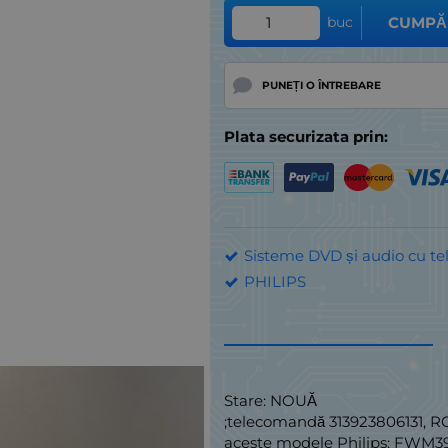
buc
CUMPĂ
PUNEȚI O ÎNTREBARE
Plata securizata prin:
Sisteme DVD și audio cu t
PHILIPS
Stare: NOUĂ
;telecomandă 313923806131, R
aceste modele Philips: FWM