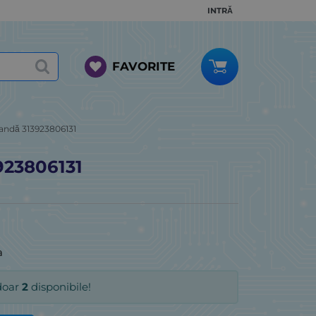
INTRĂ
FAVORITE
andă 313923806131
923806131
a
doar
2
disponibile!