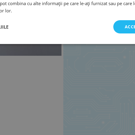
e pot combina cu alte informații pe care le-ați furnizat sau pe care 
or lor.
IILE
ACC