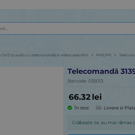
e DVD și audio cu telecomandă și videocasetofon
PHILIPS
Telecom
Telecomandă 313
Barcode:
035013
66.32
lei
În stoc
Livrare si Plat
Grăbește-te, au mai rămas 