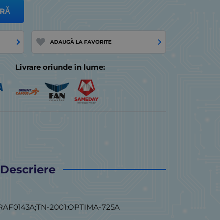
RĂ
ADAUGĂ LA FAVORITE
Livrare oriunde în lume:
Descriere
RAF0143A;TN-2001;OPTIMA-725A