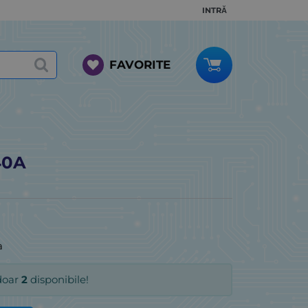
INTRĂ
FAVORITE
40A
a
doar
2
disponibile!