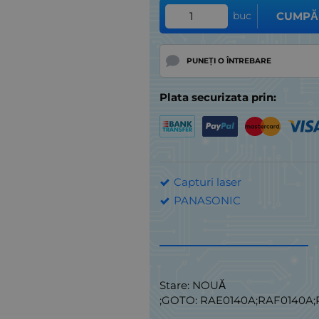
buc
CUMPĂ
PUNEȚI O ÎNTREBARE
Plata securizata prin:
Capturi laser
PANASONIC
Stare: NOUĂ
;GOTO: RAE0140A;RAF0140A;