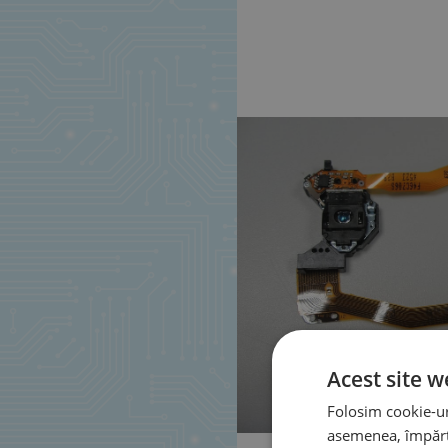
Acest site w
Folosim cookie-uri
asemenea, împărtă