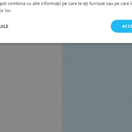
e pot combina cu alte informații pe care le-ați furnizat sau pe care 
or lor.
IILE
ACC