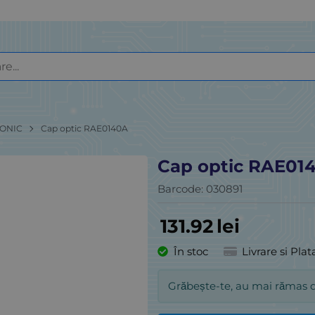
ONIC
Cap optic RAE0140A
Cap optic RAE01
Barcode:
030891
131.92
lei
În stoc
Livrare si Plat
Grăbește-te, au mai rămas 