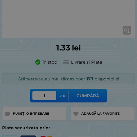
1.33
lei
În stoc
Livrare si Plata
Grăbește-te, au mai rămas doar
177
disponibile!
buc
CUMPĂRĂ
PUNEȚI O ÎNTREBARE
ADAUGĂ LA FAVORITE
Plata securizata prin: