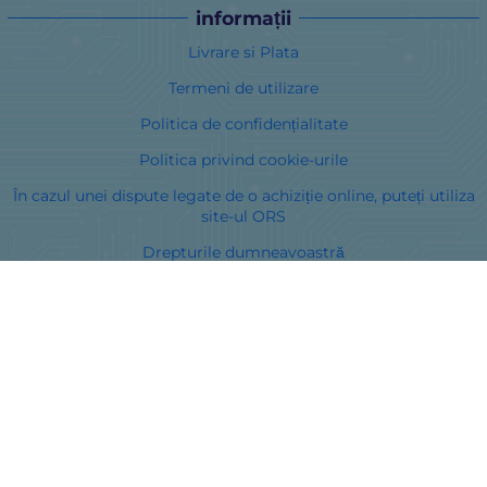
informații
Livrare si Plata
Termeni de utilizare
Politica de confidențialitate
Politica privind cookie-urile
În cazul unei dispute legate de o achiziție online, puteți utiliza
site-ul ORS
Drepturile dumneavoastră
Despre noi
Harta site-ului
Contacte
Curieri