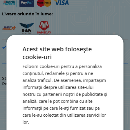
Livrare oriunde în lume:
Rezistoare de 2 W
Acest site web folosește
cookie-uri
Descriere
Folosim cookie-uri pentru a personaliza
conținutul, reclamele și pentru a ne
Stare: NOU / NOU
analiza traficul. De asemenea, împărtășim
Rezistor cu peliculă de carbon 2W 5%
informații despre utilizarea site-ului
nostru cu partenerii noștri de publicitate și
analiză, care le pot combina cu alte
informații pe care le-ați furnizat sau pe
care le-au colectat din utilizarea serviciilor
lor.