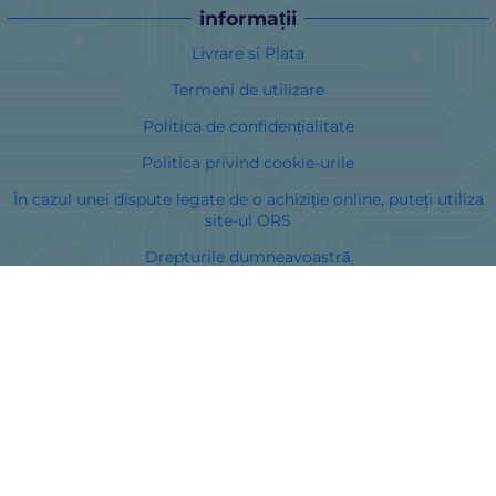
informații
Livrare si Plata
Termeni de utilizare
Politica de confidențialitate
Politica privind cookie-urile
În cazul unei dispute legate de o achiziție online, puteți utiliza
site-ul ORS
Drepturile dumneavoastră
Despre noi
Harta site-ului
Contacte
Curieri