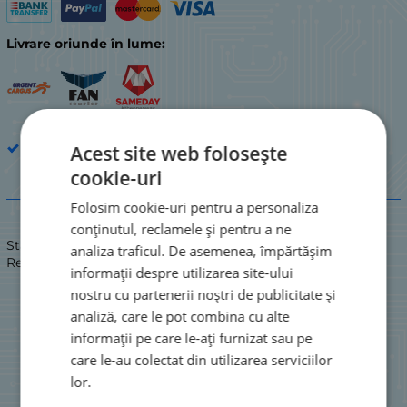
Livrare oriunde în lume:
Rezistoare
Acest site web folosește
cookie-uri
Descriere
Folosim cookie-uri pentru a personaliza
conținutul, reclamele și pentru a ne
Stare: NOU / NOU
analiza traficul. De asemenea, împărtășim
Rezistor cu peliculă de carbon 0,5W 16ohm;16R
informații despre utilizarea site-ului
nostru cu partenerii noștri de publicitate și
analiză, care le pot combina cu alte
informații pe care le-ați furnizat sau pe
care le-au colectat din utilizarea serviciilor
lor.