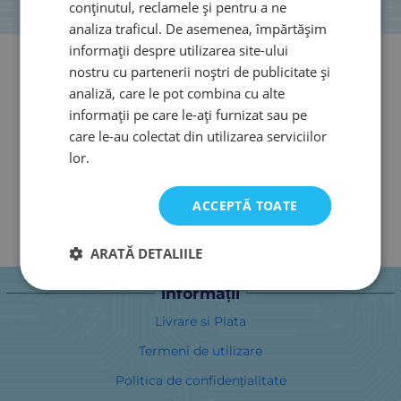
conținutul, reclamele și pentru a ne
analiza traficul. De asemenea, împărtășim
informații despre utilizarea site-ului
nostru cu partenerii noștri de publicitate și
analiză, care le pot combina cu alte
informații pe care le-ați furnizat sau pe
care le-au colectat din utilizarea serviciilor
lor.
ACCEPTĂ TOATE
ARATĂ DETALIILE
informații
Livrare si Plata
Termeni de utilizare
Politica de confidențialitate