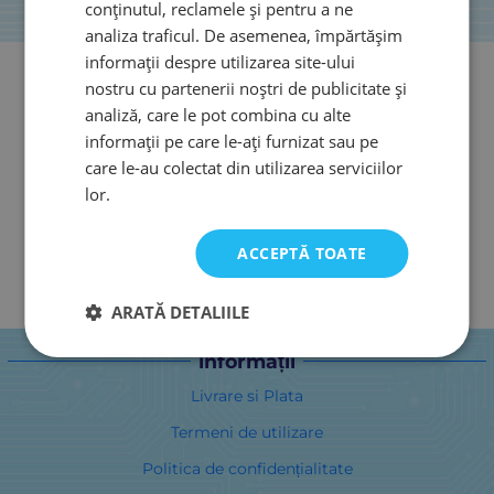
conținutul, reclamele și pentru a ne
analiza traficul. De asemenea, împărtășim
informații despre utilizarea site-ului
nostru cu partenerii noștri de publicitate și
analiză, care le pot combina cu alte
informații pe care le-ați furnizat sau pe
care le-au colectat din utilizarea serviciilor
lor.
ACCEPTĂ TOATE
ARATĂ DETALIILE
informații
Livrare si Plata
Termeni de utilizare
Politica de confidențialitate