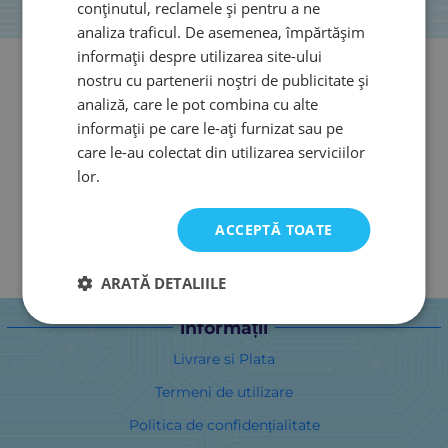
conținutul, reclamele și pentru a ne
analiza traficul. De asemenea, împărtășim
informații despre utilizarea site-ului
nostru cu partenerii noștri de publicitate și
analiză, care le pot combina cu alte
informații pe care le-ați furnizat sau pe
care le-au colectat din utilizarea serviciilor
lor.
ACCEPTĂ TOATE
ARATĂ DETALIILE
informații
Livrare si Plata
Termeni de utilizare
Politica de confidențialitate