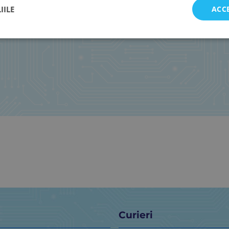
IILE
ACC
Curieri