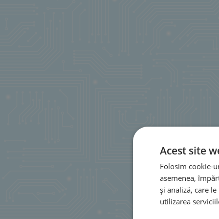
Acest site w
Folosim cookie-uri
asemenea, împărtă
și analiză, care l
utilizarea serviciil