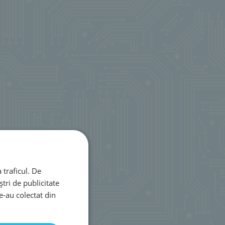
 traficul. De
tri de publicitate
le-au colectat din