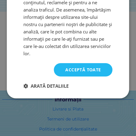
conținutul, reclamele și pentru a ne
analiza traficul. De asemenea, împărtășim
informații despre utilizarea site-ului
nostru cu partenerii noștri de publicitate și
analiză, care le pot combina cu alte
informații pe care le-ați furnizat sau pe
care le-au colectat din utilizarea serviciilor
lor.
ACCEPTĂ TOATE
ARATĂ DETALIILE
informații
Livrare si Plata
Termeni de utilizare
Politica de confidențialitate