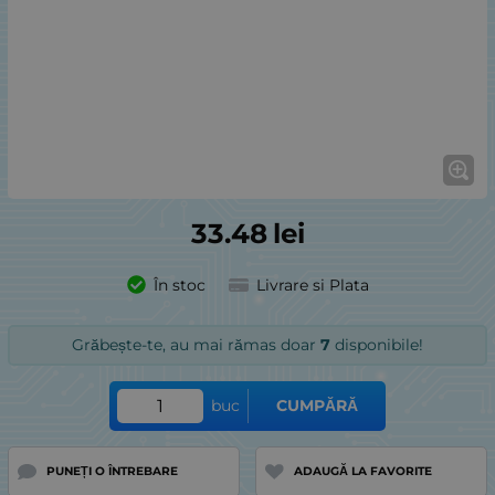
33.48
lei
În stoc
Livrare si Plata
Grăbește-te, au mai rămas doar
7
disponibile!
buc
CUMPĂRĂ
PUNEȚI O ÎNTREBARE
ADAUGĂ LA FAVORITE