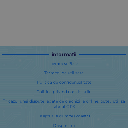
informații
Livrare si Plata
Termeni de utilizare
Politica de confidențialitate
Politica privind cookie-urile
În cazul unei dispute legate de o achiziție online, puteți utiliza
site-ul ORS
Drepturile dumneavoastră
Despre noi