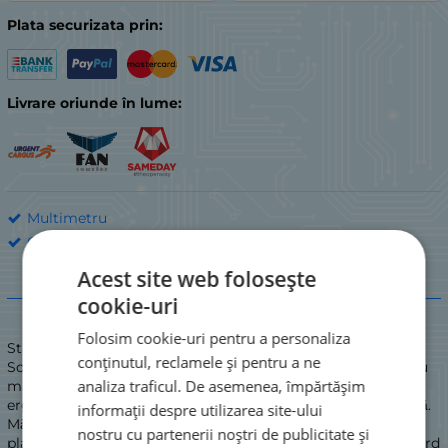
Plata securizata prin:
Livrare oriunde în lume:
Multimetru
OTHER
Acest site web folosește
Descriere
cookie-uri
Folosim cookie-uri pentru a personaliza
Stare: NOU / NOU
conținutul, reclamele și pentru a ne
Sonde multimetru MPR4 Sondă cu clemă concepută pentru
analiza traficul. De asemenea, împărtășim
măsurarea precisă a componentelor SMD. Structură
ergonomică ce asigură o utilizare ușoară cu o singură mână.
informații despre utilizarea site-ului
Măsurare de înaltă precizie și exactitate cu vârfuri subțiri
nostru cu partenerii noștri de publicitate și
placate cu aur. Compatibilitate completă cu intrările standard