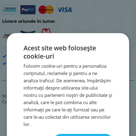
Livrare oriunde în lume:
Acest site web folosește
cookie-uri
Conectori și prize
ANY BRAND
Folosim cookie-uri pentru a personaliza
conținutul, reclamele și pentru a ne
Descriere
analiza traficul. De asemenea, împărtășim
informații despre utilizarea site-ului
nostru cu partenerii noștri de publicitate și
Stare: NOUĂ
Conector de alimentare cu 8 pini, 2,54 mm, mascul; SIM 19
analiză, care le pot combina cu alte
informații pe care le-ați furnizat sau pe
care le-au colectat din utilizarea serviciilor
lor.