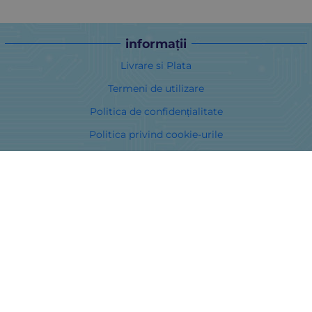
informații
Livrare si Plata
Termeni de utilizare
Politica de confidențialitate
Politica privind cookie-urile
În cazul unei dispute legate de o achiziție online, puteți utiliza
site-ul ORS
Drepturile dumneavoastră
Despre noi
Harta site-ului
Contacte
Curieri