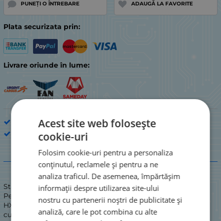
PUNEȚI O ÎNTREBARE
ADAUGĂ LA FAVORITE
Plata securizata prin:
Livrare oriunde în lume:
Acest site web folosește
Periuțe de dinți electrice
PHILIPS
cookie-uri
Folosim cookie-uri pentru a personaliza
Descriere
conținutul, reclamele și pentru a ne
analiza traficul. De asemenea, împărtășim
Stare: NOU / NOU
informații despre utilizarea site-ului
Periuță de dinți electrică reîncărcabilă Philips Sonicare
nostru cu partenerii noștri de publicitate și
HX939W DiamondClean, neagră;\n1. Curățare: Pentru o
analiză, care le pot combina cu alte
curățare zilnică excepțională\n2. Îngrijire gingiilor: Masează