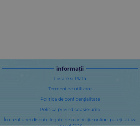
informații
Livrare si Plata
Termeni de utilizare
Politica de confidențialitate
Politica privind cookie-urile
În cazul unei dispute legate de o achiziție online, puteți utiliza
site-ul ORS
Drepturile dumneavoastră