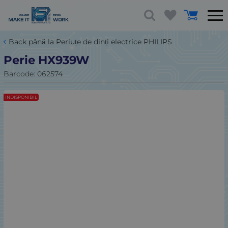
Back până la Periuțe de dinți electrice PHILIPS
Perie HX939W
Barcode:
062574
INDISPONIBIL