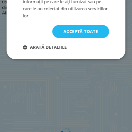
informații pe care le-ați furnizat sau pe
ușor gingiile\n3. Curățare profundă: Lustruiește și luminează
dinții\n4. Sensibil: Curățare delicată a dinților și gingiilor\n5.
care le-au colectat din utilizarea serviciilor
Alb: Îndepărtează petele de suprafață
lor.
ACCEPTĂ TOATE
ARATĂ DETALIILE